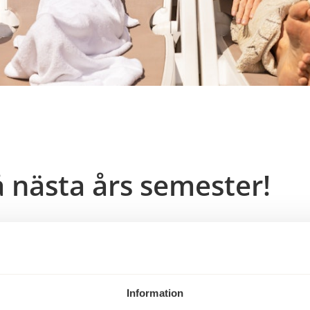
å nästa års semester!
 är det dags att boka. Genom att vara ute i god tid
– du bokar också till vårt allra bästa pris för 2027.
Information