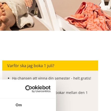
Varför ska jag boka 1 juli?
Ha chansen att vinna din semester - helt gratis!
Samma priser som 2026
Inga prishöjningar om du bokar mellan den 1
juli till den 6 september
Billigast möjliga pris!
Om