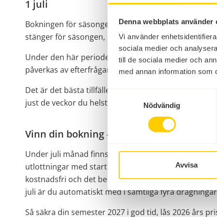
1 juli
Denna webbplats använder 
Bokningen för säsongen 2027 öppnar den 1 juli 2026.
stänger för säsongen, bokar du till vårt lägsta pris.
Vi använder enhetsidentifierar
sociala medier och analysera 
Under den här perioden är våra dynamiska priser änn
till de sociala medier och a
påverkas av efterfrågan – och du bokar dessutom till 
med annan information som du 
Det är det bästa tillfället att boka, oavsett om du vil
Samtyckesval
just de veckor du helst vill semestra.
Nödvändig
Vinn din bokning - GRATIS!
Under juli månad finns det dessutom chansen att vinn
Avvisa
utlottningar med start den 13 juli. Vid varje dragnin
kostnadsfri och det belopp som redan betalats in sät
juli är du automatiskt med i samtliga fyra dragninga
Så säkra din semester 2027 i god tid, lås 2026 års pri