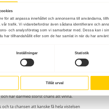
cookies
 Från och med då och fram till 6 september, när vi
e för att anpassa innehållet och annonserna till användarna, tillh
vår trafik. Vi vidarebefordrar även sådana identifierare och anna
u inte aktiverade. Det betyder att priserna inte
nnons- och analysföretag som vi samarbetar med. Dessa kan i sin
2026 års prisnivå, helt utan prishöjning inför 2027.
har tillhandahållit eller som de har samlat in när du har använt 
l säkra en särskild campingplats, en favoritstuga eller
Inställningar
Statistik
a sin vistelse helt gratis. Vi genomför fyra
Tillåt urval
g väljer vi slumpmässigt ut en bokning som blir helt
ts tillbaka. Det innebär att om du bokar redan den 1
r och har därmed störst chans att vinna.
s och ta chansen att kanske få hela vistelsen