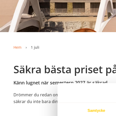
Hem
1 juli
Säkra bästa priset p
Känn lugnet när semestern 2027 är säkrad
Drömmer du redan om nästa sommar på Böda Sand? Då
säkrar du inte bara din favoritplats eller favoritstuga 
Samtycke