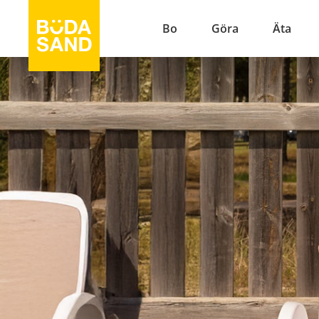
Bo
Göra
Äta