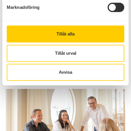
Marknadsföring
Tillåt alla
VANLIFE
Vanplatser
Tillåt urval
Närhet till service, strand och semesterkänsla
Läs mer
Avvisa