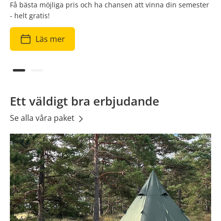
Få bästa möjliga pris och ha chansen att vinna din semester
Välkommen till vårt vattenäventyr
- helt gratis!
Läs mer
Läs mer
Ett väldigt bra erbjudande
Se alla våra paket