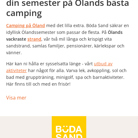
din semester på Ölands bästa
camping
Camping på Öland
med det lilla extra. Böda Sand säkrar en
idyllisk Ölandssemester som passar de flesta. På
Ölands
vackraste
strand
, vår två mil långa och krispigt vita
sandstrand, samlas familjer, pensionärer, kärlekspar och
vänner.
Här kan ni hålla er sysselsatta länge - vårt
utbud av
aktiviteter
har något för alla. Varva lek, avkoppling, sol och
bad med gruppträning, minigolf, spa och barnaktiviteter.
Här finns till och med en frisör!
Vi möter alla era behov - när ni bor på Bödas camping
Visa mer
behöver ni inte ta er någon annanstans. De flesta som
besökt oss kan hålla med om att denna plats är “
sommar på
Öland
” i ett nötskal!
På Böda arrangerar vi
evenemang hela
somrarna
med
underhållning för hela familjen
.