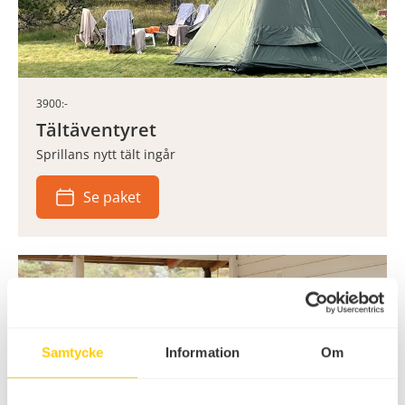
3900:-
Tältäventyret
Sprillans nytt tält ingår
Se paket
Samtycke
Information
Om