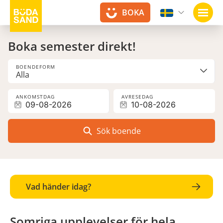
BOKA
Öppn
Boka semester direkt!
BOENDEFORM
ANKOMSTDAG
AVRESEDAG
Sök boende
Vad händer idag?
Somriga upplevelser för hela