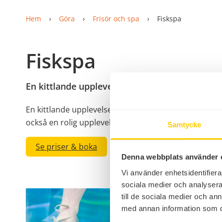
Hem
Göra
Frisör och spa
Fiskspa
Fiskspa
En kittlande upplevelse
En kittlande upplevelse är vårt fisk-spa hos Åbergs
också en rolig upplevelse för hela familjen.
Samtycke
Se priser & boka
Denna webbplats använder 
Vi använder enhetsidentifierar
sociala medier och analysera 
till de sociala medier och a
med annan information som du 