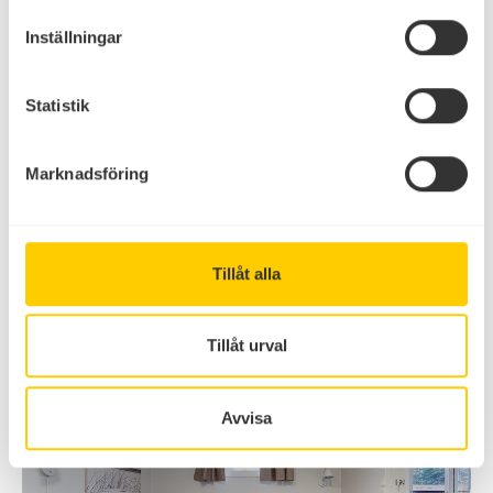
Inställningar
Statistik
Marknadsföring
Stugor 2-4 bäddar
Mysiga stugor för den lilla familjen
Tillåt alla
Tillåt urval
Avvisa