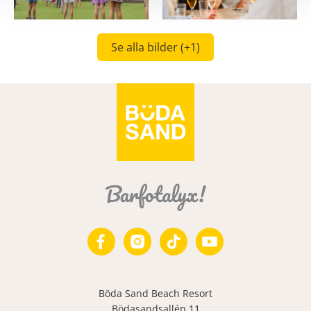
Se alla bilder
(+1)
Böda Sand Beach Resort
Bödasandsallén 11