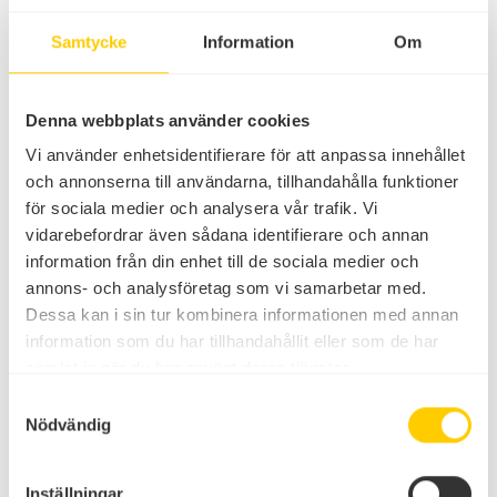
Samtycke
Information
Om
Vad händer vecka 27?
Denna webbplats använder cookies
Johan Sahlberg på After Beachen
Vi använder enhetsidentifierare för att anpassa innehållet
Lilla Al-Fadji uppträder 1 juli
och annonserna till användarna, tillhandahålla funktioner
Nöjesshower på scenen
för sociala medier och analysera vår trafik. Vi
Barnaktiviteter med Bödde, Havis & Vinda
vidarebefordrar även sådana identifierare och annan
Quiz, trubadur & karaoke på Restaurang Centro
information från din enhet till de sociala medier och
After Beach på Böda Beach Club
annons- och analysföretag som vi samarbetar med.
Dessa kan i sin tur kombinera informationen med annan
... och mycket, mycket mer!
information som du har tillhandahållit eller som de har
samlat in när du har använt deras tjänster.
Samtyckesval
Nödvändig
Inställningar