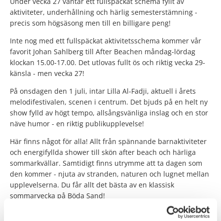
Under vecka 27 väntar ett fullspäckat schema fyllt av
aktiviteter, underhållning och härlig semesterstämning -
precis som högsäsong men till en billigare peng!
Inte nog med ett fullspäckat aktivitetsschema kommer vår
favorit Johan Sahlberg till After Beachen måndag-lördag
klockan 15.00-17.00. Det utlovas fullt ös och riktig vecka 29-
känsla - men vecka 27!
På onsdagen den 1 juli, intar Lilla Al-Fadji, aktuell i årets
melodifestivalen, scenen i centrum. Det bjuds på en helt ny
show fylld av högt tempo, allsångsvänliga inslag och en stor
näve humor - en riktig publikupplevelse!
Här finns något för alla! Allt från spännande barnaktiviteter
och energifyllda shower till skön after beach och härliga
sommarkvällar. Samtidigt finns utrymme att ta dagen som
den kommer - njuta av stranden, naturen och lugnet mellan
upplevelserna. Du får allt det bästa av en klassisk
sommarvecka på Böda Sand!
Ta mig till bokningen