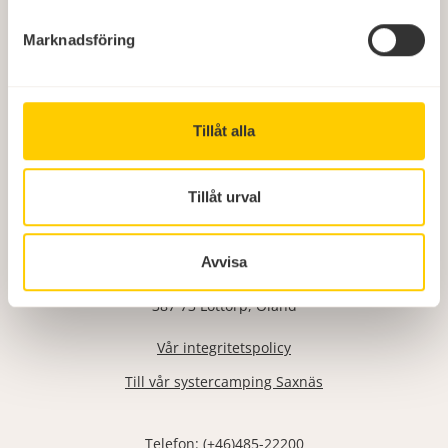
Marknadsföring
Tillåt alla
Tillåt urval
Böda Sand Beach Resort
Avvisa
Bödasandsallén 11
387 73 Löttorp, Öland
Vår integritetspolicy
Till vår systercamping Saxnäs
Telefon: (+46)485-22200