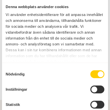
Böda Sand-appen
Denna webbplats använder cookies
Vi använder enhetsidentifierare för att anpassa innehållet
Så gör du för att ladda ner den!
och annonserna till användarna, tillhandahålla funktioner
för sociala medier och analysera vår trafik. Vi
Via vår app kan du göra allt från hitta all information du
vidarebefordrar även sådana identifierare och annan
söker och få badtemperaturer i realtid till att bygga ett eget
information från din enhet till de sociala medier och
aktivitetsschema och boka bord & poolbiljetter -
annons- och analysföretag som vi samarbetar med.
supersmidigt!
Dessa kan i sin tur kombinera informationen med annan
information som du har tillhandahållit eller som de har
Om du har en iPhone:
samlat in när du har använt deras tjänster.
Gå in på app store, sök på Böda Sand och ladda ner appen,
alternativt använd
denna länk
.
Samtyckesval
Nödvändig
Om du har en android-telefon:
Gå in på Google Play, sök på Böda Sand och ladda ner
appen, alternativt använd
denna länk
.
Inställningar
Statistik