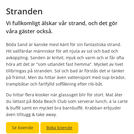
Stranden
Vi fullkomligt älskar vår strand, och det gör
våra gäster också.
Böda Sand är kanske mest känt för sin fantastiska strand.
Hit vallfärdar människor för att njuta av sol och bad och
avkoppling. Sanden är kritvit, mjuk och varm och vi får ofta
höra att det är "som utlandet fast hemma". Mycket av livet
tillbringas på stranden. Sol och bad är förstås det vi tänker
på främst. Men du hittar även vattensport med sup-brädor,
trampbåtar och fartfylld soffåkning efter rib-båt.
Du hittar flera kiosker när glassuget blir för stort. Mat äter
du lättast på Böda Beach Club som serverar lunch, á la carte
& buffé samt en mycket bra barnbuffé. Krabban erbjuder
även tilltugg & take away.
Se boende
Boka boende