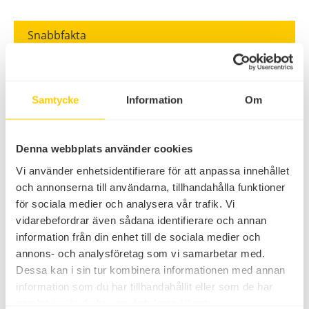
Snabbfakta
Sveriges längsta sandstrand
Två mil lång
Samtycke
Information
Om
Kritvit sand
Långgrund
Denna webbplats använder cookies
Restaurang Böda Beach Club
Glasskiosker
Vi använder enhetsidentifierare för att anpassa innehållet
och annonserna till användarna, tillhandahålla funktioner
Vattensport
för sociala medier och analysera vår trafik. Vi
Beachvolley
vidarebefordrar även sådana identifierare och annan
Tidigt varje morgon innan våra gäster vaknat
information från din enhet till de sociala medier och
rensas stranden noga för att vara extra fin när en
annons- och analysföretag som vi samarbetar med.
ny dag nalkas och det är dags för dig och din familj
Dessa kan i sin tur kombinera informationen med annan
att i sakta mak glida ner för ännu en dag med sand
information som du har tillhandahållit eller som de har
mellan tårna.
samlat in när du har använt deras tjänster.